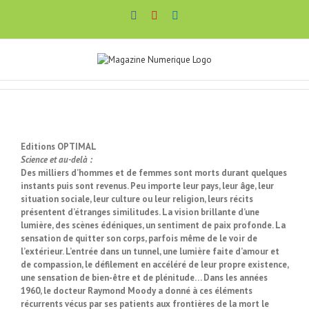
Passer
Facebook
YouTube
LinkedIn
au
contenu
Editions OPTIMAL
Science et au-delà :
Des milliers d’hommes et de femmes sont morts durant quelques
instants puis sont revenus. Peu importe leur pays, leur âge, leur
situation sociale, leur culture ou leur religion, leurs récits
présentent d’étranges similitudes. La vision brillante d’une
lumière, des scènes édéniques, un sentiment de paix profonde. La
sensation de quitter son corps, parfois même de le voir de
l’extérieur. L’entrée dans un tunnel, une lumière faite d’amour et
de compassion, le défilement en accéléré de leur propre existence,
une sensation de bien-être et de plénitude… Dans les années
1960, le docteur Raymond Moody a donné à ces éléments
récurrents vécus par ses patients aux frontières de la mort le