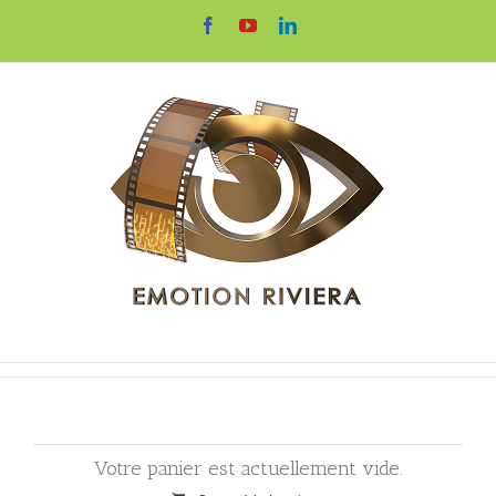
Passer
Facebook
YouTube
LinkedIn
au
contenu
Votre panier est actuellement vide.