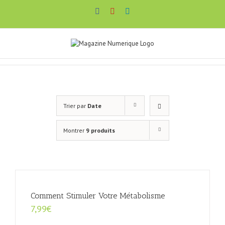
Passer
Facebook
YouTube
LinkedIn
au
contenu
Trier par
Date
Montrer
9 produits
Comment Stimuler Votre Métabolisme
7,99
€