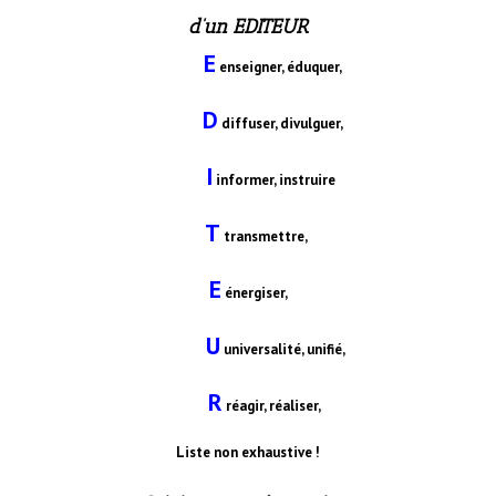
d’un EDITEUR
E
enseigner, éduquer,
D
diffuser, divulguer,
I
informer, instruire
T
transmettre,
E
énergiser,
U
universalité, unifié,
R
réagir, réaliser,
Liste non exhaustive !