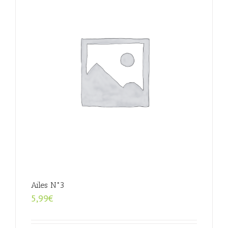
Ailes N°3
5,99
€