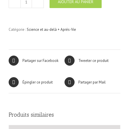
AJOUTER AU PANIER
quantité
de
APRES-
VIE
N°3
Catégorie :
Science et au-delà + Aprés-Vie
Partager sur Facebook
Tweeter ce produit
Épingler ce produit
Partager par Mail
Produits similaires