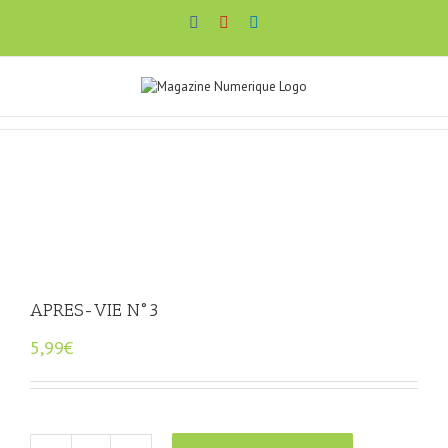
Passer
Facebook
YouTube
LinkedIn
au
contenu
APRES-VIE N°3
5,99
€