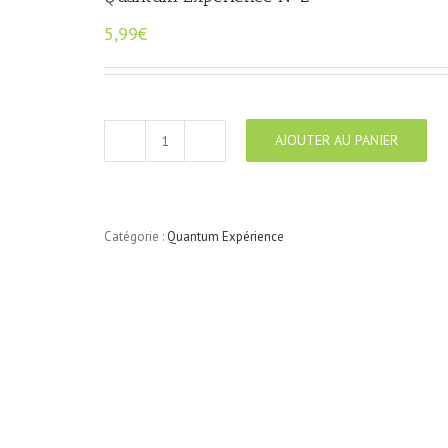
5,99
€
AJOUTER AU PANIER
quantité
de
Quantum
Expérience
N°2
Catégorie :
Quantum Expérience