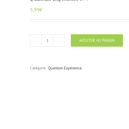
5,99
€
AJOUTER AU PANIER
quantité
de
Quantum
Expérience
N°7
Catégorie :
Quantum Expérience