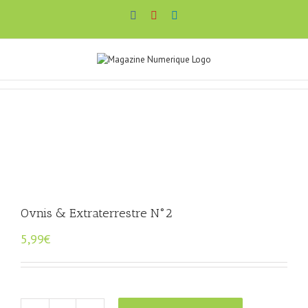
Passer
Facebook
YouTube
LinkedIn
au
contenu
Ovnis & Extraterrestre N°2
5,99
€