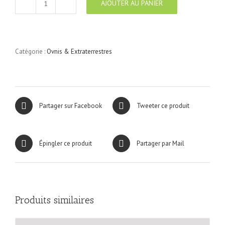
AJOUTER AU PANIER
quantité
de
Ovnis
&
Extraterrestre
Catégorie :
Ovnis & Extraterrestres
N°2
Partager sur Facebook
Tweeter ce produit
Épingler ce produit
Partager par Mail
Produits similaires