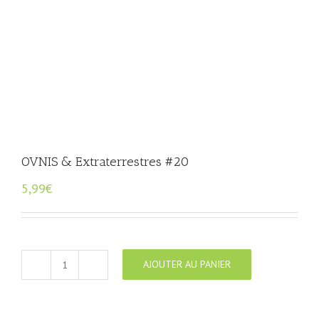
OVNIS & Extraterrestres #20
5,99
€
AJOUTER AU PANIER
quantité
de
OVNIS
&