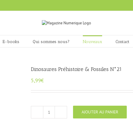
E-books
Qui sommes nous?
Nouveaux
Contact
Dinosaures Préhistoire & Fossiles N°21
5,99
€
AJOUTER AU PANIER
quantité
de
Dinosaures
Préhistoire