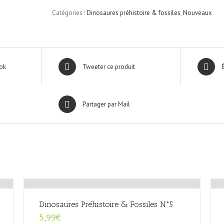
&
Catégories :
Dinosaures préhistoire & fossiles
,
Nouveaux
Fossiles
N°21
ok
Tweeter ce produit
Partager par Mail
Dinosaures Préhistoire & Fossiles N°5
5,99
€