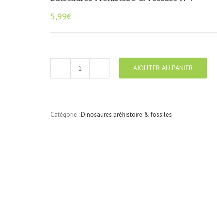
5,99
€
AJOUTER AU PANIER
quantité
de
Dinosaures
Préhistoire
&
Catégorie :
Dinosaures préhistoire & fossiles
Fossiles
N°7