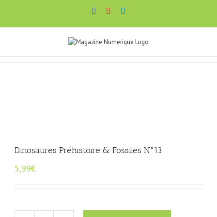
Passer
Facebook
YouTube
LinkedIn
au
contenu
Dinosaures Préhistoire & Fossiles N°13
5,99
€