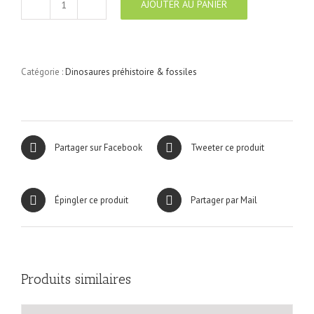
AJOUTER AU PANIER
quantité
de
Dinosaures
Préhistoire
&
Catégorie :
Dinosaures préhistoire & fossiles
Fossiles
N°13
Partager sur Facebook
Tweeter ce produit
Épingler ce produit
Partager par Mail
Produits similaires