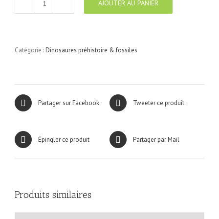
AJOUTER AU PANIER
quantité
de
Dinosaures
Préhistoire
&
Catégorie :
Dinosaures préhistoire & fossiles
Fossiles
N°17
Partager sur Facebook
Tweeter ce produit
Épingler ce produit
Partager par Mail
Produits similaires