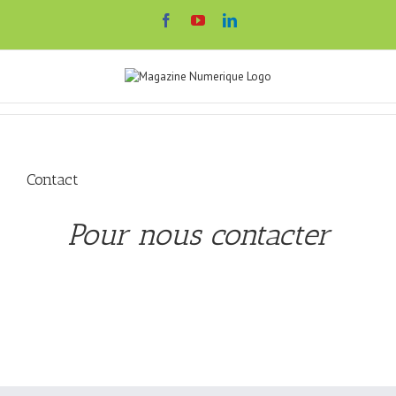
Passer
Facebook
YouTube
LinkedIn
au
contenu
Contact
Pour nous contacter