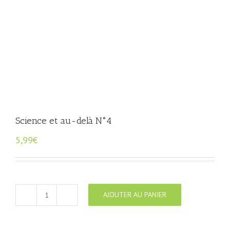
Science et au-delà N°4
5,99
€
AJOUTER AU PANIER
quantité
de
Science
et