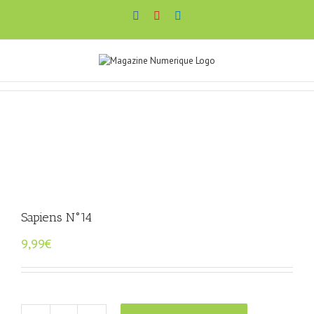
Passer
Facebook
YouTube
LinkedIn
au
contenu
Sapiens N°14
9,99
€