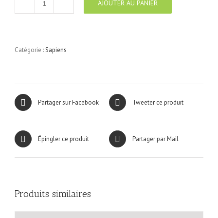
AJOUTER AU PANIER
quantité
de
Sapiens
N°14
Catégorie :
Sapiens
Partager sur Facebook
Tweeter ce produit
Épingler ce produit
Partager par Mail
Produits similaires