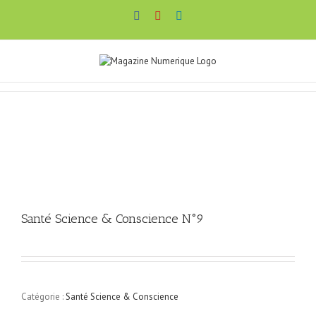
Passer
Facebook
YouTube
LinkedIn
au
contenu
Santé Science & Conscience N°9
Catégorie :
Santé Science & Conscience