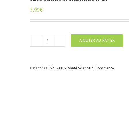
5,99
€
AJOUTER AU PANIER
quantité
de
Santé
Science
&
Catégories :
Nouveaux
,
Santé Science & Conscience
Conscience
N°24