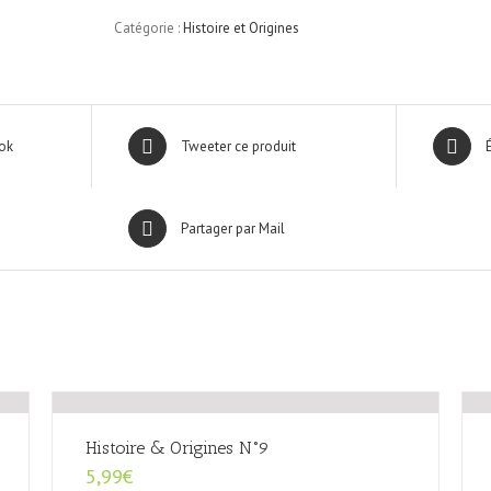
Origines
Catégorie :
Histoire et Origines
N°7
ok
Tweeter ce produit
Partager par Mail
Histoire & Origines N°9
5,99
€