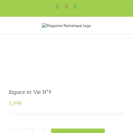
Passer
Facebook
YouTube
LinkedIn
au
contenu
Espace et Vie N°9
5,99
€