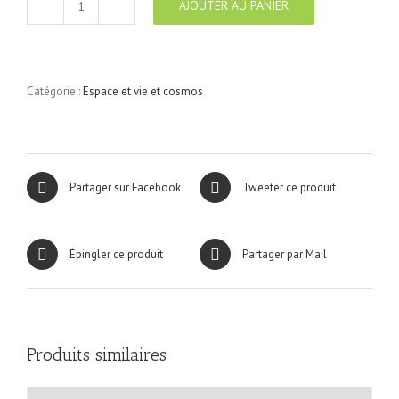
AJOUTER AU PANIER
quantité
de
Espace
et
Vie
Catégorie :
Espace et vie et cosmos
N°9
Partager sur Facebook
Tweeter ce produit
Épingler ce produit
Partager par Mail
Produits similaires