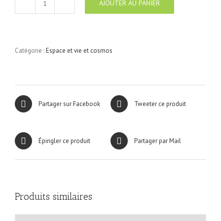
AJOUTER AU PANIER
quantité
de
Espace
et
Vie
Catégorie :
Espace et vie et cosmos
N°2
Partager sur Facebook
Tweeter ce produit
Épingler ce produit
Partager par Mail
Produits similaires