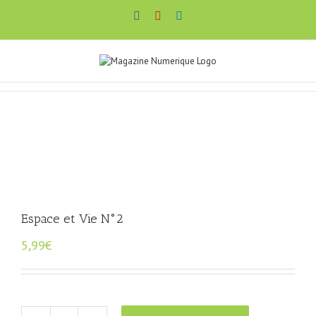
Passer
Facebook
YouTube
LinkedIn
au
contenu
Espace et Vie N°2
5,99
€