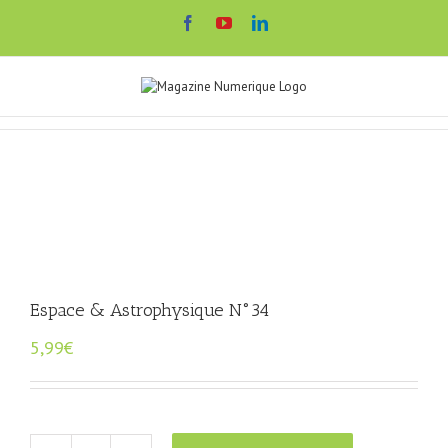
Passer
Facebook
YouTube
LinkedIn
au
contenu
Espace & Astrophysique N°34
5,99
€