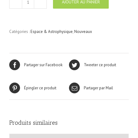
AJOUTER AU PANIER
quantité
de
Espace
&
Astrophysique
Catégories :
Espace & Astrophysique
,
Nouveaux
N°34
Partager sur Facebook
Tweeter ce produit
Épingler ce produit
Partager par Mail
Produits similaires