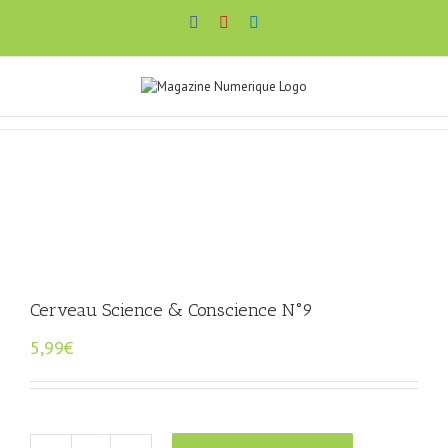
Passer
Facebook
YouTube
LinkedIn
au
contenu
Cerveau Science & Conscience N°9
5,99
€