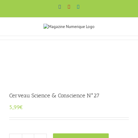
Passer
Facebook
YouTube
LinkedIn
au
contenu
Cerveau Science & Conscience N°27
5,99
€