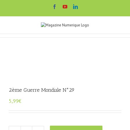
Passer
Facebook
YouTube
LinkedIn
au
contenu
2ème Guerre Mondiale N°29
5,99
€