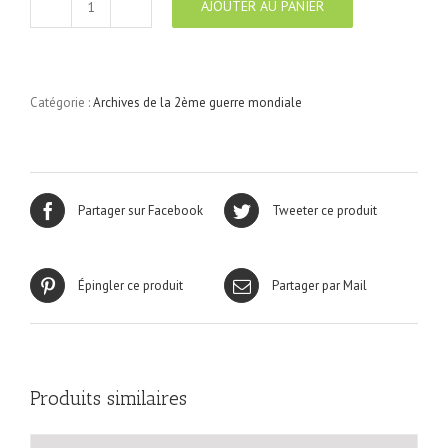
AJOUTER AU PANIER
quantité
de
2ème
Guerre
Mondiale
Catégorie :
Archives de la 2ème guerre mondiale
N°29
Partager sur Facebook
Tweeter ce produit
Épingler ce produit
Partager par Mail
Produits similaires